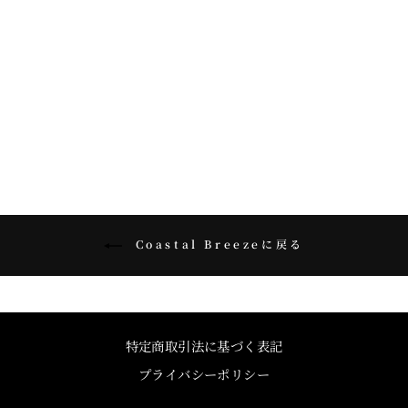
Coastal Breeze
Coastal Breeze
single jersey halter neck
single jersey halter neck
dress
dress
camel
black
Regular
¥29,700
Sale
¥17,820
Regular
¥29,700
Sale
¥17,820
price
price
price
price
Coastal Breezeに戻る
特定商取引法に基づく表記
プライバシーポリシー