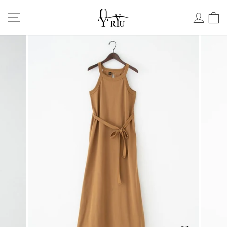
Skip
サイトナビ
ログ
to
content