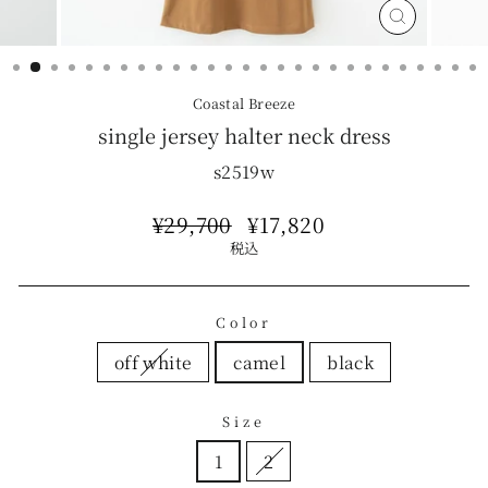
Close
(esc)
Coastal Breeze
single jersey halter neck dress
s2519w
Regular
¥29,700
Sale
¥17,820
price
price
税込
Color
off white
camel
black
Size
1
2