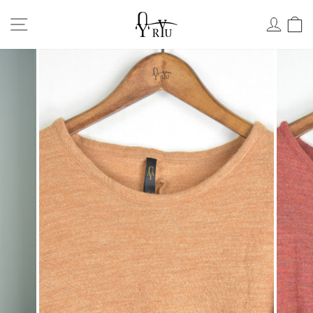
Skip
サイトナビ
ログ
to
content