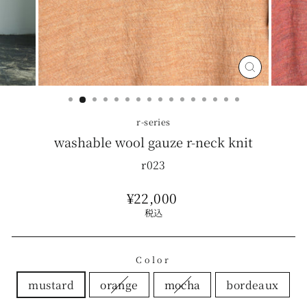
Close
(esc)
r-series
washable wool gauze r-neck knit
r023
Regular
¥22,000
price
税込
Color
mustard
orange
mocha
bordeaux